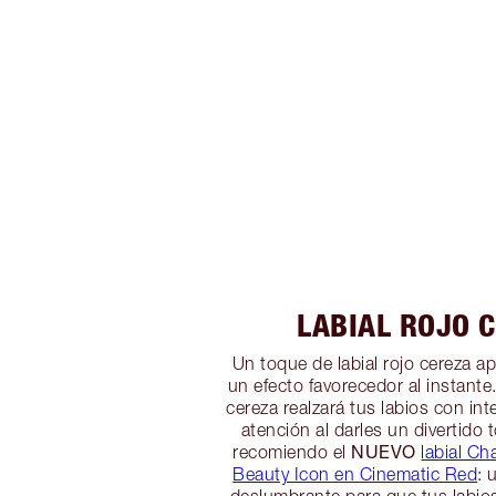
LABIAL ROJO 
Un toque de labial rojo cereza a
un efecto favorecedor al instante.
cereza realzará tus labios con int
atención al darles un divertido 
NUEVO
recomiendo el
labial Ch
Beauty Icon en Cinematic Red
: 
deslumbrante para que tus labio