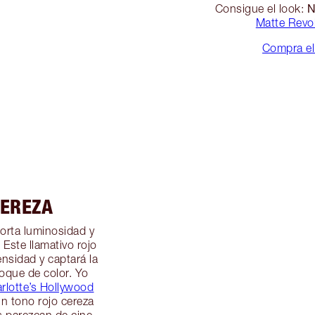
Consigue el look:
Matte Revo
Compra el 
CEREZA
porta luminosidad y
 Este llamativo rojo
ensidad y captará la
toque de color. Yo
arlotte’s Hollywood
un tono rojo cereza
s parezcan de cine.