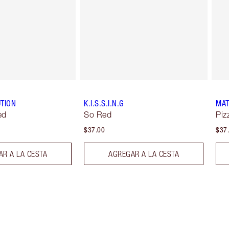
TION
K.I.S.S.I.N.G
MAT
ed
So Red
Piz
$37.00
$37
R A LA CESTA
AGREGAR A LA CESTA