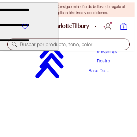
¡ÚLTIMA OPORTUNIDAD! Consigue mini dúo de belleza de regalo al
gastar $110 Se aplican términos y condiciones.
Buscar por producto, tono, color
Maquillaje
Rostro
¡NUEVA FÓRMULA FLAWLESS!
Base De
AIRBRUSH FLAWLESS FOUNDATION
Maquillaje
6 NEUTRAL
$52.00
(
$17.33
/
10
ml
)