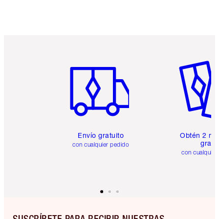
Artículo 1 de 6
Artículo
Envío gratuito
Obtén 2 mu
gratis
con cualquier pedido
con cualquier
SUSCRÍBETE PARA RECIBIR NUESTRAS