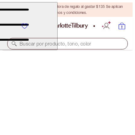
Obtén una brocha bronceadora de regalo al gastar $135 Se aplican
términos y condiciones.
Buscar por producto, tono, color
LA MAGIA DEL 2 POR 1
PILLOW TALK DREAMS LUXURY PALETTE DUO
OFFER ENDED
$110.00