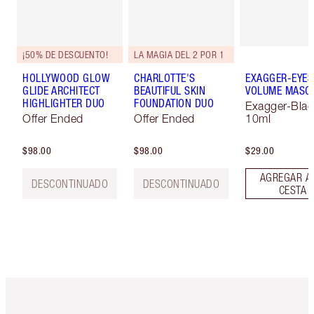
¡50% DE DESCUENTO!
LA MAGIA DEL 2 POR 1
HOLLYWOOD GLOW
CHARLOTTE'S
EXAGGER-EYES
GLIDE ARCHITECT
BEAUTIFUL SKIN
VOLUME MASC
HIGHLIGHTER DUO
FOUNDATION DUO
Exagger-Blac
Offer Ended
Offer Ended
10ml
$98.00
$98.00
$29.00
AGREGAR A
DESCONTINUADO
DESCONTINUADO
CESTA
Artículo 1 de 6
Artículo