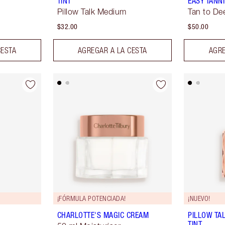
TINT
EASY TANN
Pillow Talk Medium
Tan to De
$32.00
$50.00
CESTA
AGREGAR A LA CESTA
AGRE
¡FÓRMULA POTENCIADA!
¡NUEVO!
CHARLOTTE'S MAGIC CREAM
PILLOW TA
TINT