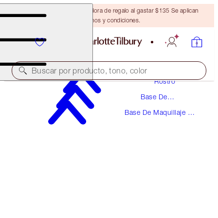
Obtén una brocha bronceadora de regalo al gastar $135 Se aplican
términos y condiciones.
Maquillaje
Buscar por producto, tono, color
Rostro
Base De
AHORRA UN 5%
Maquillaje
Base De Maquillaje En
UNREAL SKIN SHEER GLOW TINT
Barra
FOUNDATION KIT
FACE KIT
$92.00
$87.40