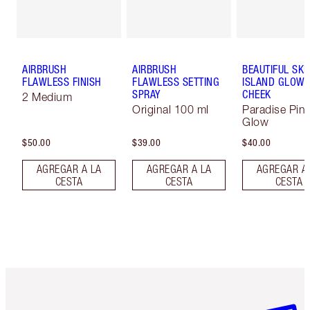
AIRBRUSH
AIRBRUSH
BEAUTIFUL SKI
FLAWLESS FINISH
FLAWLESS SETTING
ISLAND GLOW 
SPRAY
CHEEK
2 Medium
Original 100 ml
Paradise Pin
Glow
$50.00
$39.00
$40.00
AGREGAR A LA
AGREGAR A LA
AGREGAR A
CESTA
CESTA
CESTA
Artículo 1 de 6
Artículo