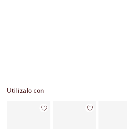
Más información
EXCLUSIVOS DE CHARLOTTE TILBURY
Club de fidelidad Charlotte’s Darlings. Gana
monedas de fidelización cada vez que
compres!
Entrega estándar gratuita al gastar $50
Escoge 2 muestras gratis al momento de pagar
Utilízalo con