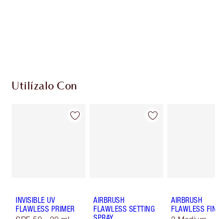
monedas de fidelización cada vez que
compres!
Entrega estándar gratuita al gastar $50
Escoge 2 muestras gratis al momento de pagar
Utilízalo Con
INVISIBLE UV
AIRBRUSH
AIRBRUSH
FLAWLESS PRIMER
FLAWLESS SETTING
FLAWLESS FIN
SPRAY