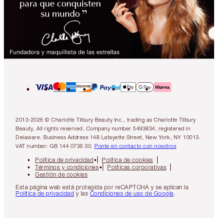
2013-2026 © Charlotte Tilbury Beauty Inc., trading as Charlotte Tilbury
Beauty. All rights reserved. Company number 5493834, registered in
Delaware. Business Address 148 Lafayette Street, New York, NY 10013.
VAT number: GB 144 0736 30.
Ponte en contacto con nosotros
Política de privacidad
Política de cookies
Términos y condiciones
Políticas corporativas
Gestión de cookies
Esta página web está protegida por reCAPTCHA y se aplican la
Política de privacidad
y las
Condiciones de uso de Google
.