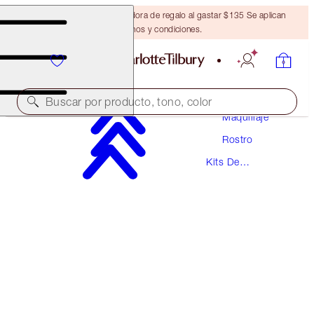
Obtén una brocha bronceadora de regalo al gastar $135 Se aplican
términos y condiciones.
Buscar por producto, tono, color
Maquillaje
Rostro
AHORRA UN 10 %
Kits De
CHARLOTTE'S MAGIC FLAWLESS FILTER KIT
Maquillaje
MAGICAL SAVINGS
$86.00
$77.40