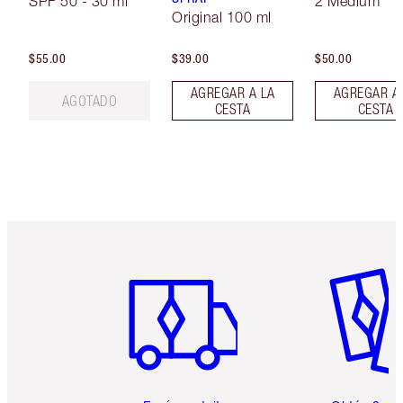
SPF 50 - 30 ml
2 Medium
Original 100 ml
$55.00
$39.00
$50.00
AGREGAR A LA
AGREGAR A
AGOTADO
CESTA
CESTA
Artículo 1 de 6
Artículo