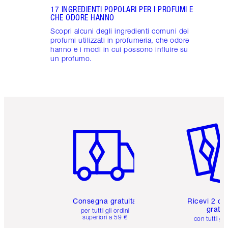
17 INGREDIENTI POPOLARI PER I PROFUMI E
CHE ODORE HANNO
Scopri alcuni degli ingredienti comuni dei
profumi utilizzati in profumeria, che odore
hanno e i modi in cui possono influire su
un profumo.
Articolo 1 di 6
Articolo
Consegna gratuita
Ricevi 2 ca
gratuit
per tutti gli ordini
superiori a 59 €
con tutti gli