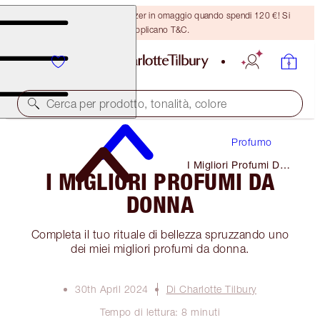
Ricevi un pennello per bronzer in omaggio quando spendi 120 €! Si
applicano T&C.
Cerca per prodotto, tonalità, colore
Profumo
I Migliori Profumi Da
I MIGLIORI PROFUMI DA
Donna
DONNA
Completa il tuo rituale di bellezza spruzzando uno
dei miei migliori profumi da donna.
30th April 2024
Di Charlotte Tilbury
Tempo di lettura: 8 minuti