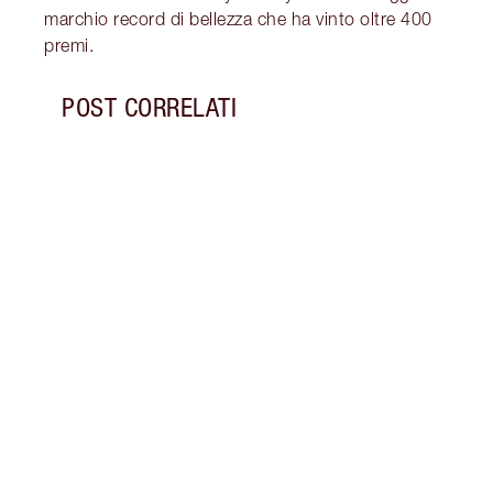
marchio record di bellezza che ha vinto oltre 400
premi.
POST CORRELATI
Articolo 1 di 18
COME
E I P
Scopr
durar
a lun
profu