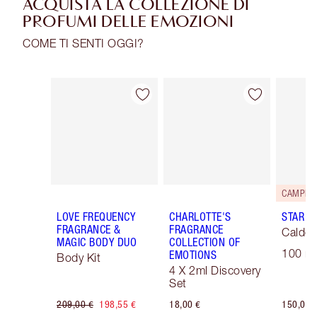
ACQUISTA LA COLLEZIONE DI
PROFUMI DELLE EMOZIONI
COME TI SENTI OGGI?
Articolo 1 di 30
Articolo 2 di 30
LOVE FREQUENCY
CHARLOTTE'S
STAR C
FRAGRANCE &
FRAGRANCE
Caldo 
MAGIC BODY DUO
COLLECTION OF
100 ml
EMOTIONS
Body Kit
4 X 2ml Discovery
Set
209,00 €
198,55 €
18,00 €
150,00 