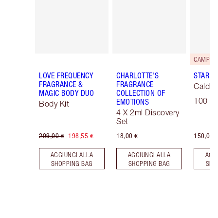
LOVE FREQUENCY
CHARLOTTE'S
STAR C
FRAGRANCE &
FRAGRANCE
Caldo 
MAGIC BODY DUO
COLLECTION OF
100 ml
EMOTIONS
Body Kit
4 X 2ml Discovery
Set
209,00 €
198,55 €
18,00 €
150,00 
AGGIUNGI ALLA
AGGIUNGI ALLA
AGG
SHOPPING BAG
SHOPPING BAG
SHO