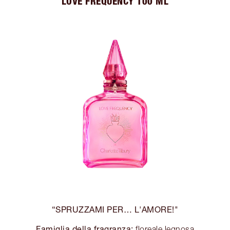
LOVE FREQUENCY 100 ML
“SPRUZZAMI PER… L'AMORE!"
Famiglia della fragranza:
floreale legnosa