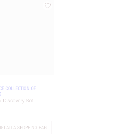
Articolo 3 di 3
CE COLLECTION OF
S
l Discovery Set
NGI ALLA SHOPPING BAG