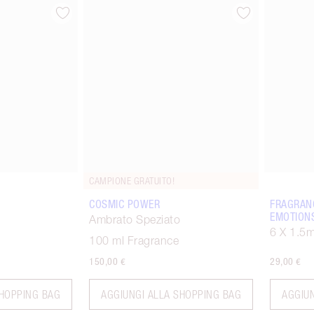
ticolo 1 di 3
Articolo 2 di 3
CAMPIONE GRATUITO!
COSMIC POWER
FRAGRAN
EMOTION
Ambrato Speziato
6 X 1.5m
100 ml Fragrance
150,00 €
29,00 €
SHOPPING BAG
AGGIUNGI ALLA SHOPPING BAG
AGGIU