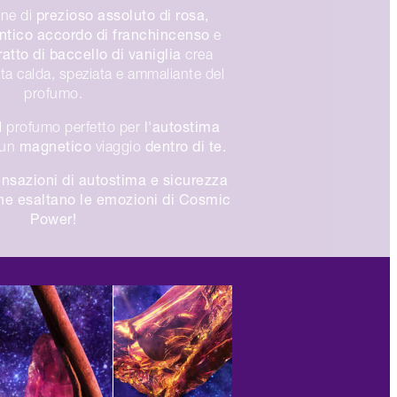
prezioso assoluto di rosa,
one di
ntico accordo di franchincenso
e
atto di baccello di vaniglia
crea
ota calda, speziata e ammaliante del
profumo.
l'autostima
l profumo perfetto per
magnetico
dentro di te.
n un
viaggio
nsazioni di autostima e sicurezza
he esaltano le emozioni di Cosmic
Power!