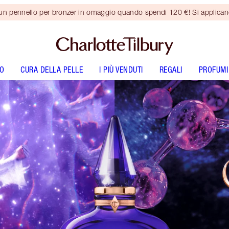
 un pennello per bronzer in omaggio quando spendi 120 €! Si applica
O
CURA DELLA PELLE
I PIÙ VENDUTI
REGALI
PROFUMI