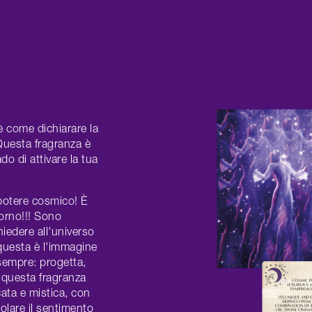
 come dichiarare la
 Questa fragranza è
o di attivare la tua
potere cosmico! È
orno!!! Sono
iedere all'universo
e questa è l'immagine
sempre: progetta,
o questa fragranza
cata e mistica, con
olare il sentimento