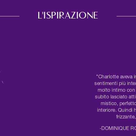
L'ISPIRAZIONE
"Charlotte aveva i
sentimenti più inte
molto intimo con
subito lasciato att
mistico, perfett
interiore. Quindi
frizzante
-DOMINIQUE R