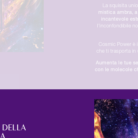
La squisita uni
mistica ambra, a
incantevole estr
l'inconfondibile n
Cosmic Power è i
che ti trasporta i
Aumenta le tue se
con le molecole c
 DELLA
ZA