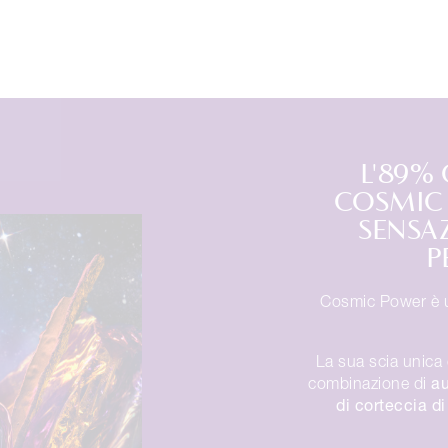
L'89%
COSMIC 
SENSAZ
P
Cosmic Power è
La sua scia unica 
au
combinazione di
di corteccia d