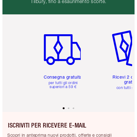
Tilbury, fino a esaurimento scorte.
Articolo 1 di 6
Articolo
Consegna gratuita
Ricevi 2 ca
gratuit
per tutti gli ordini
superiori a 59 €
con tutti gli
ISCRIVITI PER RICEVERE E-MAIL
Scopri in anteprima nuovi prodotti, offerte e consigli