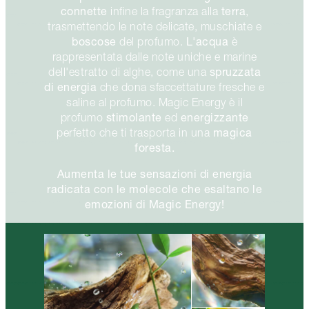
connette
terra
infine la fragranza alla
,
trasmettendo le note delicate, muschiate e
boscose
L'acqua
del profumo.
è
rappresentata dalle note uniche e marine
spruzzata
dell'estratto di alghe, come una
di energia
che dona sfaccettature fresche e
saline al profumo. Magic Energy è il
stimolante
energizzante
profumo
ed
magica
perfetto che ti trasporta in una
foresta.
Aumenta le tue sensazioni di energia
radicata con le molecole che esaltano le
emozioni di Magic Energy!