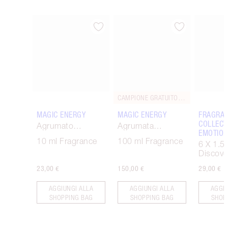
Articolo 1 di 3
Articolo 2 di 3
CAMPIONE GRATUITO INCLUSO!
MAGIC ENERGY
MAGIC ENERGY
FRAGRA
COLLECT
Agrumato
Agrumata
EMOTIO
Legnoso
Legnosa
10 ml Fragrance
100 ml Fragrance
6 X 1.5
Discove
23,00 €
150,00 €
29,00 €
AGGIUNGI ALLA
AGGIUNGI ALLA
AGGIU
SHOPPING BAG
SHOPPING BAG
SHOP