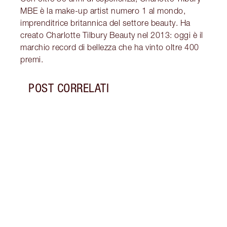
MBE è la make-up artist numero 1 al mondo,
imprenditrice britannica del settore beauty. Ha
creato Charlotte Tilbury Beauty nel 2013: oggi è il
marchio record di bellezza che ha vinto oltre 400
premi.
POST CORRELATI
Articolo 1 di 18
COME
E I P
Scopr
durar
a lun
profu