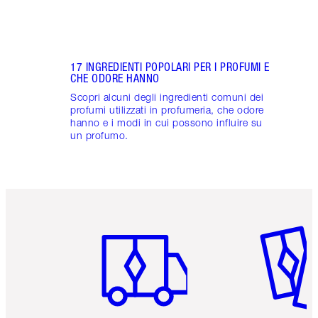
17 INGREDIENTI POPOLARI PER I PROFUMI E
CHE ODORE HANNO
Scopri alcuni degli ingredienti comuni dei
profumi utilizzati in profumeria, che odore
hanno e i modi in cui possono influire su
un profumo.
Articolo 1 di 6
Articolo