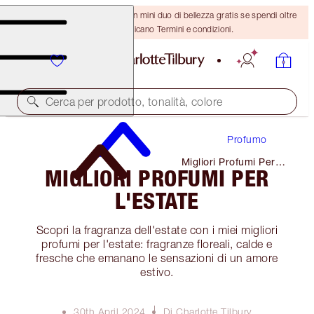
ULTIMA OCCASIONE! Ricevi un mini duo di bellezza gratis se spendi oltre
110 €! Si applicano Termini e condizioni.
Cerca per prodotto, tonalità, colore
Profumo
Migliori Profumi Per
MIGLIORI PROFUMI PER
L'estate
L'ESTATE
Scopri la fragranza dell'estate con i miei migliori
profumi per l'estate: fragranze floreali, calde e
fresche che emanano le sensazioni di un amore
estivo.
30th April 2024
Di Charlotte Tilbury