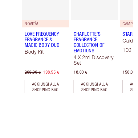
NOVITÀ!
LOVE FREQUENCY
CHARLOTTE'S
STAR C
FRAGRANCE &
FRAGRANCE
Caldo 
MAGIC BODY DUO
COLLECTION OF
100 ml
EMOTIONS
Body Kit
4 X 2ml Discovery
Set
209,00 €
198,55 €
18,00 €
150,00 
AGGIUNGI ALLA
AGGIUNGI ALLA
AGG
SHOPPING BAG
SHOPPING BAG
SHO