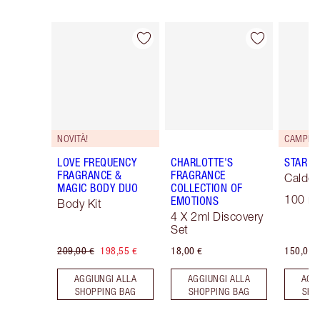
Articolo 1 di 30
Articolo 2 di 30
NOVITÀ!
LOVE FREQUENCY
CHARLOTTE'S
STAR C
FRAGRANCE &
FRAGRANCE
Caldo 
MAGIC BODY DUO
COLLECTION OF
100 ml
EMOTIONS
Body Kit
4 X 2ml Discovery
Set
209,00 €
198,55 €
18,00 €
150,00 
AGGIUNGI ALLA
AGGIUNGI ALLA
AGG
SHOPPING BAG
SHOPPING BAG
SHO