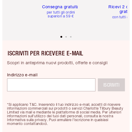
Consegna gratuita
Ricevi 2 ca
gratuit
per tutti gli ordini
superiori a 59 €
con tutti gli
ISCRIVITI PER RICEVERE E-MAIL
Scopri in anteprima nuovi prodotti, offerte e consigli
Indirizzo e-mail
ISCRIVITI
*Si applicano T&C. Inserendo il tuo indirizzo e-mail, accetti di ricevere
informazioni commerciali sui prodotti o servizi Charlotte Tilbury Beauty
Limited via mail e mediante le piattaforme di social media. Per ulteriori
informazioni sull'utilizzo dei tuoi dati personali, consulta la nostra
Informativa sulla privacy. Puoi annullare l'iscrizione in qualsiasi
momento contattandoci.