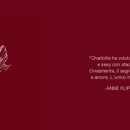
"Charlotte ha volut
e sexy con sfa
Ovviamente, il segr
e amore. L'unico i
-ANNE FLI