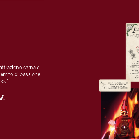
attrazione carnale
fremito di passione
po.”