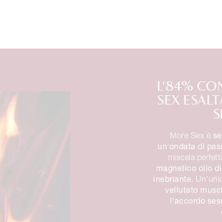
L'84% C
SEX ESALT
S
se
More Sex è
un'ondata di pass
miscela perfett
magnetico olio di
inebriante.
Un'unio
vellutato musc
l'accordo ses