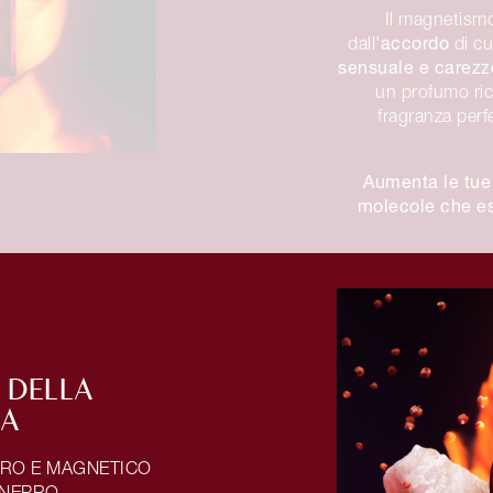
Il magnetismo
accordo
dall'
di c
sensuale e carezz
un profumo ri
fragranza perf
Aumenta le tue
molecole che es
 DELLA
ZA
ERO E MAGNETICO
INEPRO