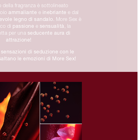
 della fragranza è sottolineato
ammaliante
inebriante
uoio
e
e dal
evole legno di sandalo.
More Sex è
passione
sensualità
cco di
e
, la
seducente aura di
etta per una
attrazione!
 sensazioni di seduzione con le
altano le emozioni di More Sex!