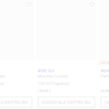
Articolo 2 di 6
Articolo 3 di 6
DEL V
MORE SEX
MORE
ato
Muschio Cuoiato
Perf
nce
100 ml Fragrance
150,00 €
43,00
LA SHOPPING BAG
AGGIUNGI ALLA SHOPPING BAG
AG