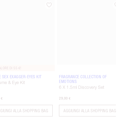
Articolo 4 di 6
Articolo 5 di 6
ALORE DI 55 €!
 SEX EXAGGER-EYES KIT
FRAGRANCE COLLECTION OF
EMOTIONS
ume & Eye Kit
6 X 1.5ml Discovery Set
 €
29,00 €
GIUNGI ALLA SHOPPING BAG
AGGIUNGI ALLA SHOPPING BAG