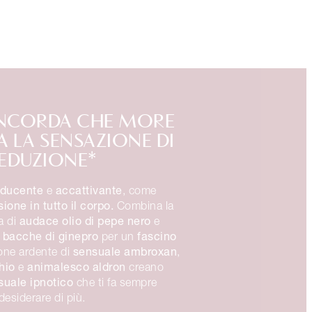
ONCORDA CHE MORE
A LA SENSAZIONE DI
EDUZIONE*
ducente
accattivante
e
, come
ione in tutto il corpo.
Combina la
audace olio di pepe nero
a di
e
 bacche di ginepro
fascino
per un
sensuale ambroxan
ne ardente di
,
hio
animalesco aldron
e
creano
suale ipnotico
che ti fa sempre
desiderare di più.