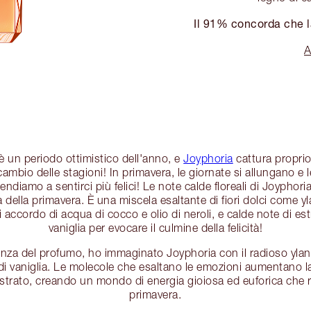
Il 91% concorda che la
A
 è un periodo ottimistico dell'anno, e
Joyphoria
cattura proprio l
l cambio delle stagioni! In primavera, le giornate si allungano e
tendiamo a sentirci più felici! Le note calde floreali di Joyphoria
ia della primavera. È una miscela esaltante di fiori dolci come 
i accordo di acqua di cocco e olio di neroli, e calde note di est
vaniglia per evocare il culmine della felicità!
nza del profumo, ho immaginato Joyphoria con il radioso ylan
 di vaniglia. Le molecole che esaltano le emozioni aumentano l
strato, creando un mondo di energia gioiosa ed euforica che rif
primavera.