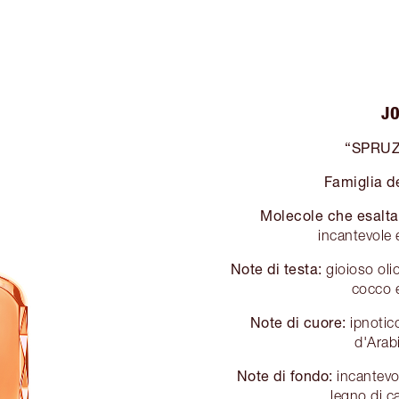
JO
“SPRUZ
Famiglia de
Molecole che esalta
incantevole e
Note di testa:
gioioso olio
cocco e
Note di cuore:
ipnotic
d'Arab
Note di fondo:
incantevol
legno di c