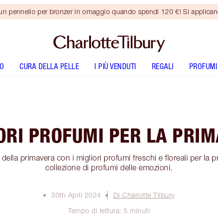
 un pennello per bronzer in omaggio quando spendi 120 €! Si applica
O
CURA DELLA PELLE
I PIÙ VENDUTI
REGALI
PROFUMI
ORI PROFUMI PER LA PRI
 della primavera con i migliori profumi freschi e floreali per la 
collezione di profumi delle emozioni.
30th April 2024
Di Charlotte Tilbury
Tempo di lettura: 5 minuti