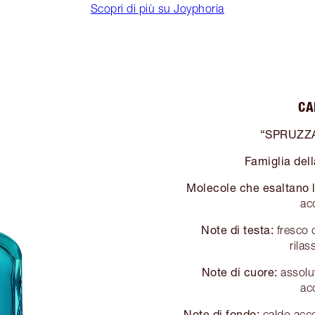
Scopri di più su Joyphoria
CA
“SPRUZZA
Famiglia dell
Molecole che esaltano 
ac
Note di testa:
fresco o
rilas
Note di cuore:
assolut
ac
Note di fondo:
caldo acco