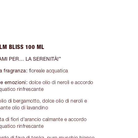
LM BLISS 100 ML
MI PER… LA SERENITÀ!”
a fragranza:
floreale acquatica
le emozioni:
dolce olio di neroli e accordo
quatico rinfrescante
lio di bergamotto, dolce olio di neroli e
sante olio di lavandino
a di fiori d'arancio calmante e accordo
quatico rinfrescante
rdo di fava di tonka, puro muschio bianco