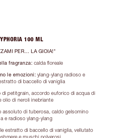
YPHORIA 100 ML
ZAMI PER… LA GIOIA!"
lla fragranza:
calda floreale
no le emozioni:
ylang-ylang radioso e
stratto di baccello di vaniglia
 di petitgrain, accordo euforico di acqua di
 olio di neroli inebriante
o assoluto di tuberosa, caldo gelsomino
ia e radioso ylang-ylang
e estratto di baccello di vaniglia, vellutato
ashmere e muschi polverosi