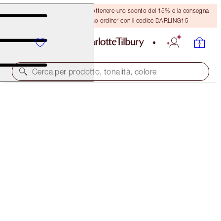
Crea un account o accedi per ottenere uno sconto del 15% e la consegna
GRATUITA sul tuo primo ordine* con il codice DARLING15
Cerca per prodotto, tonalità, colore
AIRBRUSH FLAWLESS FOUNDATION
5 NEUTRAL
54,00 €
(
18,00 €
/
10
ml
)