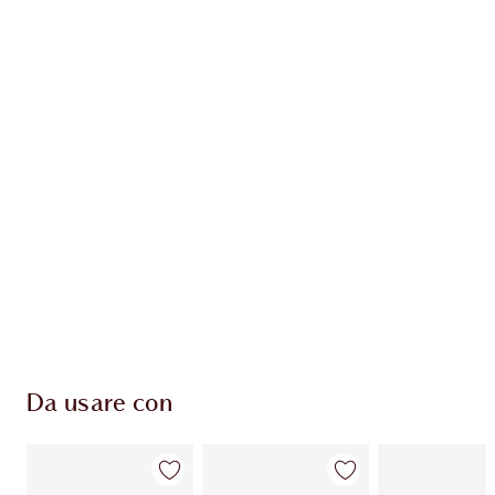
Guadagna 54 Monete Fedeltà
Scopri di più
ESCLUSIVE CHARLOTTE TILBURY
Il club fedeltà Charlotte's Darlings. Guadagna
Monete Fedeltà ogni volta che acquisti!
Consegna standard gratuita per gli ordini
superiori a 59,00 €
Scegli 2 campioni gratuiti al momento del
pagamento
Da usare con