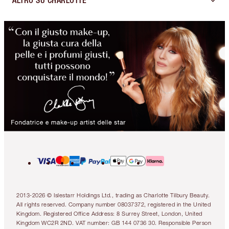
ALTRO SU CHARLOTTE
2013-2026 © Islestarr Holdings Ltd., trading as Charlotte Tilbury Beauty.
All rights reserved. Company number 08037372, registered in the United
Kingdom. Registered Office Address: 8 Surrey Street, London, United
Kingdom WC2R 2ND. VAT number: GB 144 0736 30. Responsible Person