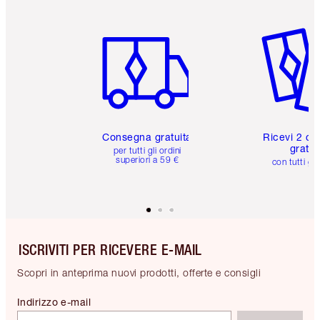
Articolo 1 di 6
Articolo
Consegna gratuita
Ricevi 2 ca
gratuit
per tutti gli ordini
superiori a 59 €
con tutti gli
ISCRIVITI PER RICEVERE E-MAIL
Scopri in anteprima nuovi prodotti, offerte e consigli
Indirizzo e-mail