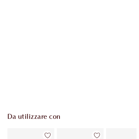
Guadagna 54 Monete Fedeltà
Scopri di più
ESCLUSIVE CHARLOTTE TILBURY
Il club fedeltà Charlotte's Darlings. Guadagna
Monete Fedeltà ogni volta che acquisti!
Consegna standard gratuita per gli ordini
superiori a 59,00 €
Scegli 2 campioni gratuiti al momento del
pagamento
Da utilizzare con