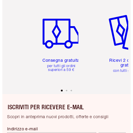
Articolo 1 di 6
Articolo
Consegna gratuita
Ricevi 2 ca
gratuit
per tutti gli ordini
superiori a 59 €
con tutti gli
ISCRIVITI PER RICEVERE E-MAIL
Scopri in anteprima nuovi prodotti, offerte e consigli
Indirizzo e-mail