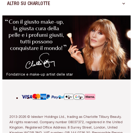
ALTRO SU CHARLOTTE
2013-2026 © Islestarr Holdings Ltd., trading as Charlotte Tilbury Beauty.
All rights reserved. Company number 08037372, registered in the United
Kingdom. Registered Office Address: 8 Surrey Street, London, United
Kingdom WC2R 2ND. VAT number: GB 144 0736 30. Responsible Person