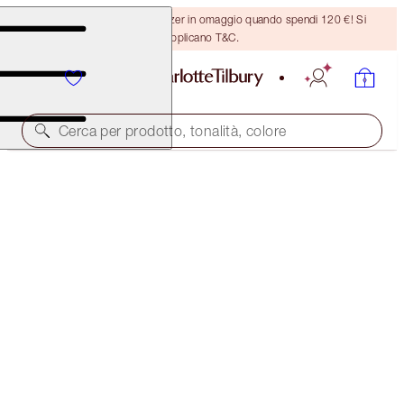
Ricevi un pennello per bronzer in omaggio quando spendi 120 €! Si
applicano T&C.
Cerca per prodotto, tonalità, colore
AIRBRUSH FLAWLESS FOUNDATION
15 NEUTRAL
54,00 €
(
18,00 €
/
10
ml
)