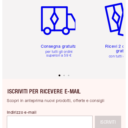
Consegna gratuita
Ricevi 2 ca
gratuit
per tutti gli ordini
superiori a 59 €
con tutti gli
ISCRIVITI PER RICEVERE E-MAIL
Scopri in anteprima nuovi prodotti, offerte e consigli
Indirizzo e-mail
ISCRIVITI