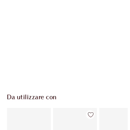
ESCLUSIVE CHARLOTTE TILBURY
Il club fedeltà Charlotte's Darlings. Guadagna
Monete Fedeltà ogni volta che acquisti!
Consegna standard gratuita per gli ordini
superiori a 59,00 €
Scegli 2 campioni gratuiti al momento del
pagamento
Da utilizzare con