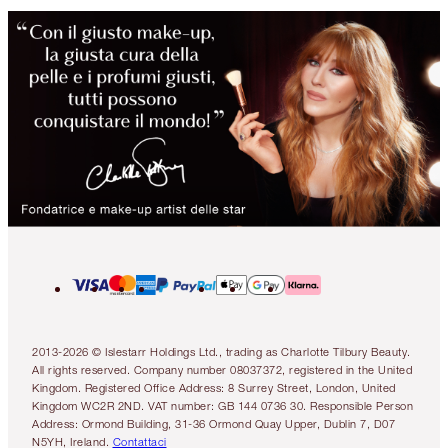
2013-2026 © Islestarr Holdings Ltd., trading as Charlotte Tilbury Beauty.
All rights reserved. Company number 08037372, registered in the United
Kingdom. Registered Office Address: 8 Surrey Street, London, United
Kingdom WC2R 2ND. VAT number: GB 144 0736 30. Responsible Person
Address: Ormond Building, 31-36 Ormond Quay Upper, Dublin 7, D07
N5YH, Ireland.
Contattaci