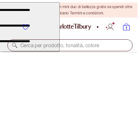
ULTIMA OCCASIONE! Ricevi un mini duo di bellezza gratis se spendi oltre
110 €! Si applicano Termini e condizioni.
Cerca per prodotto, tonalità, colore
AIRBRUSH FLAWLESS FOUNDATION
7 WARM
54,00 €
(
18,00 €
/
10
ml
)