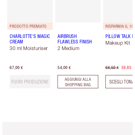
PRODOTTO PREMIATO
RISPARMIA IL 10
CHARLOTTE'S MAGIC
AIRBRUSH
PILLOW TALK LI
CREAM
FLAWLESS FINISH
Makeup Kit
30 ml Moisturiser
2 Medium
67,00 €
54,00 €
66,50 €
59,85 €
AGGIUNGI ALLA
FUORI PRODUZIONE
SCEGLI TONA
SHOPPING BAG
Articolo 1 di 6
Articolo