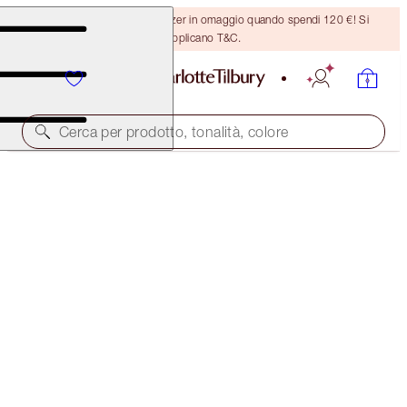
Ricevi un pennello per bronzer in omaggio quando spendi 120 €! Si
applicano T&C.
Cerca per prodotto, tonalità, colore
AIRBRUSH FLAWLESS FOUNDATION
13 NEUTRAL
54,00 €
(
18,00 €
/
10
ml
)