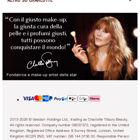
ALTRO SU CHARLOTTE
2013-2026 © Islestarr Holdings Ltd., trading as Charlotte Tilbury Beauty.
All rights reserved. Company number 08037372, registered in the United
Kingdom. Registered Office Address: 8 Surrey Street, London, United
Kingdom WC2R 2ND. VAT number: GB 144 0736 30. Responsible Person