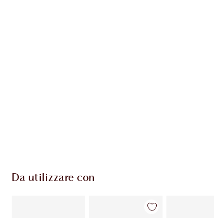
Guadagna 54 Monete Fedeltà
Scopri di più
ESCLUSIVE CHARLOTTE TILBURY
Il club fedeltà Charlotte's Darlings. Guadagna
Monete Fedeltà ogni volta che acquisti!
Consegna standard gratuita per gli ordini
superiori a 59,00 €
Scegli 2 campioni gratuiti al momento del
pagamento
Da utilizzare con