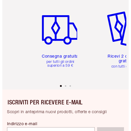
Articolo 1 di 6
Articolo
Consegna gratuita
Ricevi 2 ca
gratuit
per tutti gli ordini
superiori a 59 €
con tutti gli
ISCRIVITI PER RICEVERE E-MAIL
Scopri in anteprima nuovi prodotti, offerte e consigli
Indirizzo e-mail