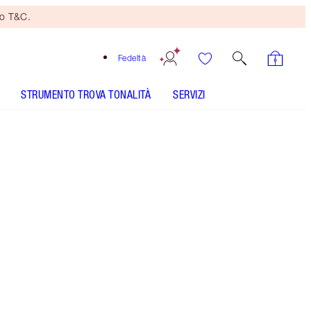
no T&C.
Fedeltà
STRUMENTO TROVA TONALITÀ
SERVIZI
7 Neutral - Discontinued
Tonalità media con sottotoni neutri
dorati