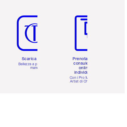
Articolo 5 di 6
Articolo 6 di 6
Scarica l'app
Prenota una
consulenza
Bellezza a portata di
online
mano
individuale
i
Con i Pro Make-up
Artist di Charlotte.