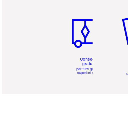
Articolo 1 di 6
Art
Consegna
gratuita
per tutti gli ordini
superiori a 59 €
c