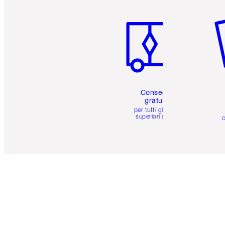
Articolo 1 di 6
Art
Consegna
gratuita
per tutti gli ordini
superiori a 59 €
c