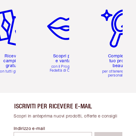
icolo 2 di 6
Articolo 3 di 6
Articolo 4 di 6
Ricevi 2
Scopri premi
Completa il
campioni
e vantaggi
tuo profilo
gratuiti
beauty
con il Programma
Fedeltà di Charlotte
on tutti gli ordini
per ottenere consigl
personalizzati
ISCRIVITI PER RICEVERE E-MAIL
Scopri in anteprima nuovi prodotti, offerte e consigli
Indirizzo e-mail