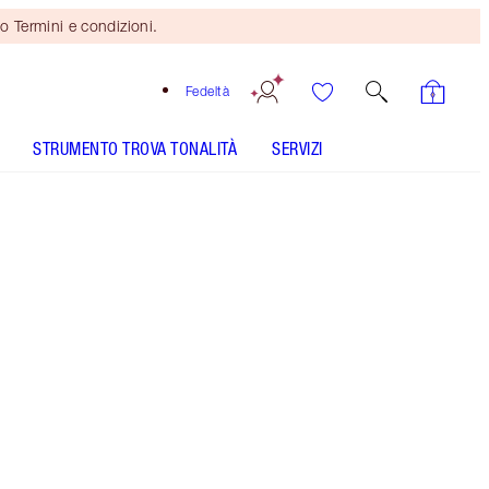
o Termini e condizioni.
Fedeltà
STRUMENTO TROVA TONALITÀ
SERVIZI
15 Warm - Discontinued
Tonalità più scura con sottotoni gialli