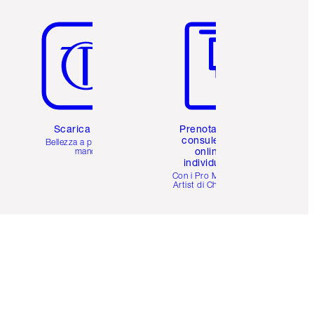
Articolo 5 di 6
Articolo 6 di 6
Scarica l'app
Prenota una
consulenza
Bellezza a portata di
online
mano
individuale
i
Con i Pro Make-up
Artist di Charlotte.