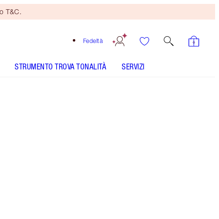
no T&C.
Fedeltà
STRUMENTO TROVA TONALITÀ
SERVIZI
6 Warm - Discontinued
Tonalità media con sottotoni gialli