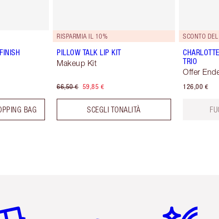
RISPARMIA IL 10%
SCONTO DEL
FINISH
PILLOW TALK LIP KIT
CHARLOTTE
TRIO
Makeup Kit
Offer End
66,50 €
59,85 €
126,00 €
OPPING BAG
SCEGLI TONALITÀ
FU
icolo 2 di 6
Articolo 3 di 6
Articolo 4 di 6