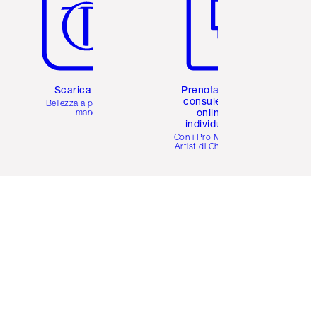
Scarica l'app
Prenota una
consulenza
Bellezza a portata di
online
mano
individuale
i
Con i Pro Make-up
Artist di Charlotte.