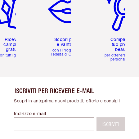
Ricevi 2
Scopri premi
Completa il
campioni
e vantaggi
tuo profilo
gratuiti
beauty
con il Programma
Fedeltà di Charlotte
on tutti gli ordini
per ottenere consigl
personalizzati
ISCRIVITI PER RICEVERE E-MAIL
Scopri in anteprima nuovi prodotti, offerte e consigli
Indirizzo e-mail
ISCRIVITI