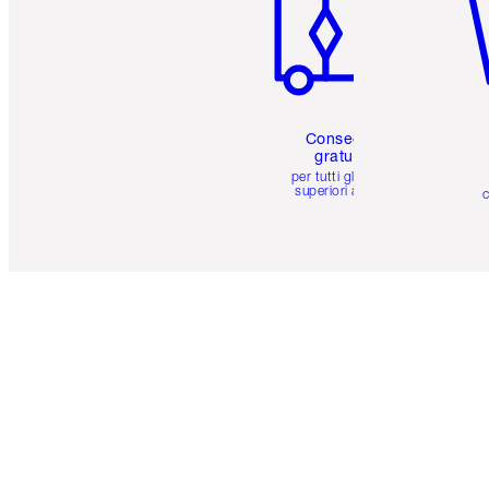
Consegna
gratuita
per tutti gli ordini
superiori a 59 €
c