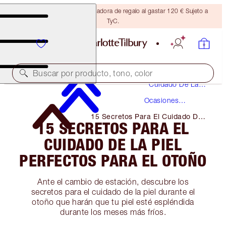
Consigue una brocha bronceadora de regalo al gastar 120 € Sujeto a
TyC.
Buscar por producto, tono, color
Cuidado De La
Piel
Ocasiones
Especiales
15 Secretos Para El Cuidado De
15 SECRETOS PARA EL
La Piel Perfectos Para El Otoño
CUIDADO DE LA PIEL
PERFECTOS PARA EL OTOÑO
Ante el cambio de estación, descubre los
secretos para el cuidado de la piel durante el
otoño que harán que tu piel esté espléndida
durante los meses más fríos.