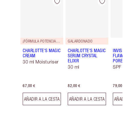
Artículo 1 de 114
Artículo 2 de 114
¡FÓRMULA POTENCIADA!
GALARDONADO
CHARLOTTE'S MAGIC
CHARLOTTE'S MAGIC
INVISIB
CREAM
SERUM CRYSTAL
FLAWL
ELIXIR
PORELE
30 ml Moisturiser
30 ml
SPF 50
67,00 €
82,00 €
79,00 €
AÑADIR A LA CESTA
AÑADIR A LA CESTA
AÑADIR