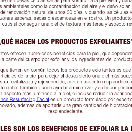
nte nuevas células sanas para sustituir a la piel vieja y dañ
s ambientales como la contaminación del aire y el daño solar.
 de renovación natural de unos 30 días, y cuando las células 
zonas ásperas, secas o escamosas en el rostro. Un producto 
l cutis al conseguir una piel de textura más tersa y aspecto rev
¿QUÉ HACEN LOS PRODUCTOS EXFOLIANTES
ntes ofrecen numerosos beneficios para la piel, que dependen 
, la parte del cuerpo por exfoliar y los ingredientes del product
io que tienen en común todos los productos exfoliantes es que 
ficiales de la piel para dejar al descubierto una piel más sua
uestra revitalizada y rejuvenecida, con un aspecto resplandecie
foliantes también puede ayudar a minimizar y a descongestio
un aspecto más luminoso a la piel, e incluso reducir la aparienc
nce Resurfacing Facial
es un producto formulado por expertos 
novado, además de aportarle una gran cantidad de hidratació
resplandeciente.
LES SON LOS BENEFICIOS DE EXFOLIAR LA 