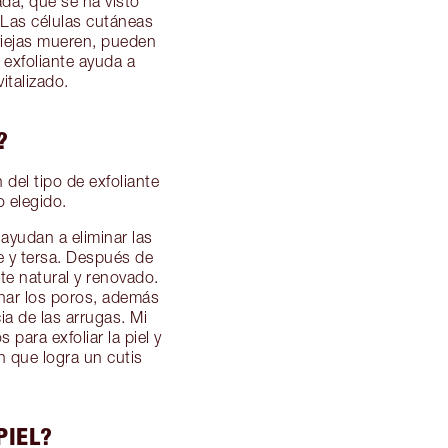
ada, que se ha visto
 Las células cutáneas
viejas mueren, pueden
exfoliante ayuda a
italizado.
?
del tipo de exfoliante
o elegido.
ayudan a eliminar las
ve y tersa. Después de
nte natural y renovado.
nar los poros, además
ia de las arrugas. Mi
para exfoliar la piel y
n que logra un cutis
PIEL?