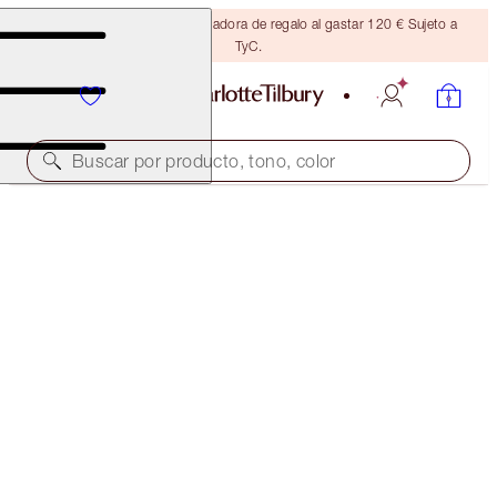
Consigue una brocha bronceadora de regalo al gastar 120 € Sujeto a
TyC.
Buscar por producto, tono, color
COLLAGEN SUPERFUSION FACIAL OIL
8 ML
34,00 €
(
425,00 €
/
100
ml
)