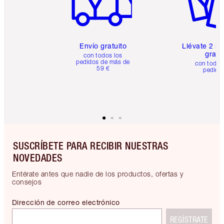
Envío gratuito
Llévate 2 m
gratis
con todos los
pedidos de más de
con todos
59 €
pedido
SUSCRÍBETE PARA RECIBIR NUESTRAS
NOVEDADES
Entérate antes que nadie de los productos, ofertas y
consejos
Dirección de correo electrónico
REGÍSTRATE