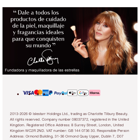
2013-2026 © Islestarr Holdings Ltd., trading as Charlotte Tilbury Beauty.
All rights reserved. Company number 08037372, registered in the United
Kingdom. Registered Office Address: 8 Surrey Street, London, United
Kingdom WC2R 2ND. VAT number: GB 144 0736 30. Responsible Person
Address: Ormond Building, 31-36 Ormond Quay Upper, Dublin 7, D07