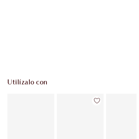
PRODUCTOS EXCLUSIVOS DE CHARLOTTE TILBURY
Club de fidelidad Charlotte’s Darlings. Gana
monedas de fidelización cada vez que
compres!
Envío estándar con compras de 59,00 €
Elige 2 muestras gratis al finalizar la compra
Utilízalo con