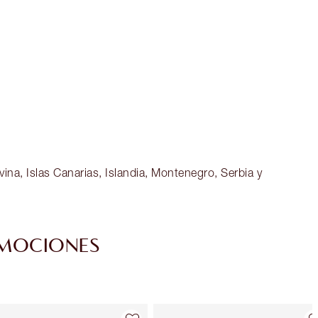
TILBURY
Club de fidelidad Charlotte’s Darlings.
Gana monedas de fidelización cada vez
que compres!
Envío estándar con compras de 59,00 €
Elige 2 muestras gratis al finalizar la
compra
ina, Islas Canarias, Islandia, Montenegro, Serbia y
EMOCIONES