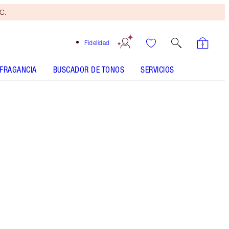
yC.
Fidelidad
FRAGANCIA
BUSCADOR DE TONOS
SERVICIOS
Tamaño
100ml
150,00 €