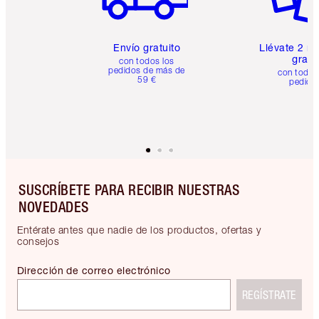
Envío gratuito
Llévate 2 m
gratis
con todos los
pedidos de más de
con todos
59 €
pedido
SUSCRÍBETE PARA RECIBIR NUESTRAS
NOVEDADES
Entérate antes que nadie de los productos, ofertas y
consejos
Dirección de correo electrónico
REGÍSTRATE