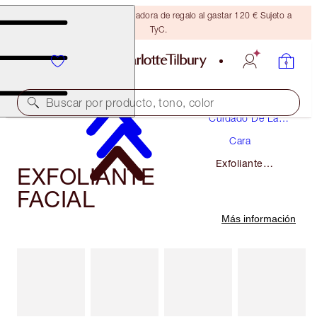
Consigue una brocha bronceadora de regalo al gastar 120 € Sujeto a
TyC.
Buscar por producto, tono, color
Cuidado De La
Piel
Cara
Exfoliante
EXFOLIANTE
Facial
FACIAL
Más información