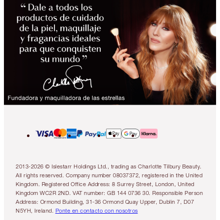
2013-2026 © Islestarr Holdings Ltd., trading as Charlotte Tilbury Beauty.
All rights reserved. Company number 08037372, registered in the United
Kingdom. Registered Office Address: 8 Surrey Street, London, United
Kingdom WC2R 2ND. VAT number: GB 144 0736 30. Responsible Person
Address: Ormond Building, 31-36 Ormond Quay Upper, Dublin 7, D07
N5YH, Ireland.
Ponte en contacto con nosotros