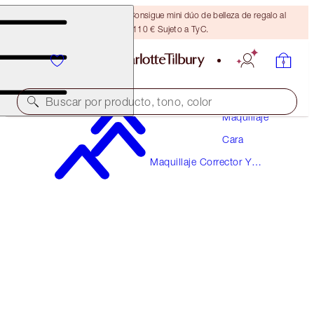
¡ÚLTIMA OPORTUNIDAD! Consigue mini dúo de belleza de regalo al
gastar 110 € Sujeto a TyC.
Buscar por producto, tono, color
Maquillaje
Cara
¡NOVEDAD!
Maquillaje Corrector Y
AIRBRUSH FLAWLESS BLUR CONCEALER
Correctores De Color
6.5 MEDIUM
38,00 €
(
45,78 €
/
10
g
)