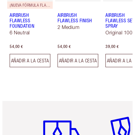
¡NUEVA FÓRMULA FLAWLESS!
AIRBRUSH
AIRBRUSH
AIRBRUSH
FLAWLESS
FLAWLESS FINISH
FLAWLESS SET
FOUNDATION
SPRAY
2 Medium
6 Neutral
Original 100 
54,00 €
54,00 €
39,00 €
AÑADIR A LA CESTA
AÑADIR A LA CESTA
AÑADIR A LA 
Artículo 1 de 6
Artículo