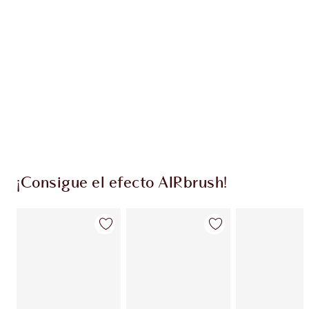
PRODUCTOS EXCLUSIVOS DE CHARLOTTE TILBURY
Club de fidelidad Charlotte’s Darlings. Gana
monedas de fidelización cada vez que
compres!
Envío estándar con compras de 59,00 €
Elige 2 muestras gratis al finalizar la compra
¡Consigue el efecto AIRbrush!