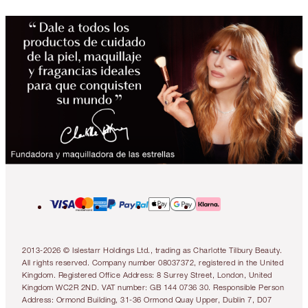
2013-2026 © Islestarr Holdings Ltd., trading as Charlotte Tilbury Beauty.
All rights reserved. Company number 08037372, registered in the United
Kingdom. Registered Office Address: 8 Surrey Street, London, United
Kingdom WC2R 2ND. VAT number: GB 144 0736 30. Responsible Person
Address: Ormond Building, 31-36 Ormond Quay Upper, Dublin 7, D07