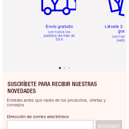
Envío gratuito
Llévate 2 m
gratis
con todos los
pedidos de más de
con todos
59 €
pedido
SUSCRÍBETE PARA RECIBIR NUESTRAS
NOVEDADES
Entérate antes que nadie de los productos, ofertas y
consejos
Dirección de correo electrónico
REGÍSTRATE