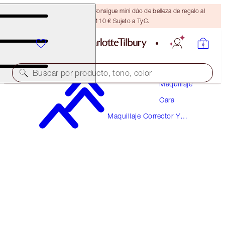
¡ÚLTIMA OPORTUNIDAD! Consigue mini dúo de belleza de regalo al
gastar 110 € Sujeto a TyC.
Buscar por producto, tono, color
Maquillaje
Cara
¡NOVEDAD!
Maquillaje Corrector Y
AIRBRUSH FLAWLESS BLUR CONCEALER
Correctores De Color
15 DEEP
38,00 €
(
45,78 €
/
10
g
)