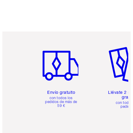
Artículo 1 de 6
Artículo
Envío gratuito
Llévate 2 m
gratis
con todos los
pedidos de más de
con todos
59 €
pedido