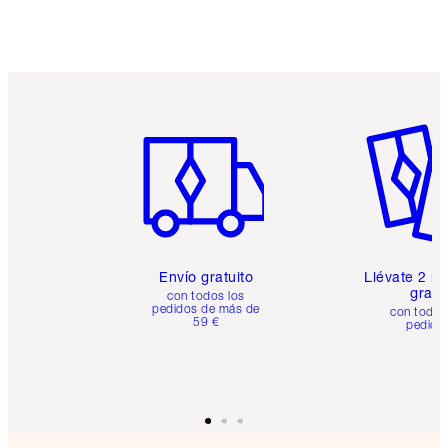
Artículo 1 de 6
Artículo
Envío gratuito
Llévate 2 m
gratis
con todos los
pedidos de más de
con todos
59 €
pedido