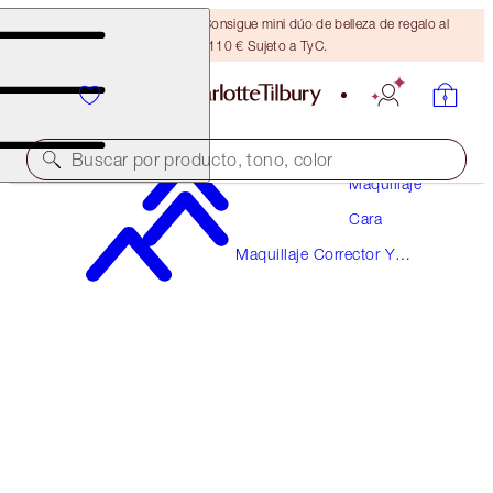
¡ÚLTIMA OPORTUNIDAD! Consigue mini dúo de belleza de regalo al
gastar 110 € Sujeto a TyC.
Buscar por producto, tono, color
Maquillaje
Cara
AIRBRUSH FLAWLESS BLUR CONCEALER
Maquillaje Corrector Y
2.5 FAIR
Correctores De Color
38,00 €
(
45,78 €
/
10
g
)