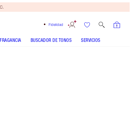
yC.
Fidelidad
FRAGANCIA
BUSCADOR DE TONOS
SERVICIOS
TONO
CLARO
MEDIO
BRONCEADO
OSCURO
SUBTONO
FRÍO
NEUTRO
CÁLIDO