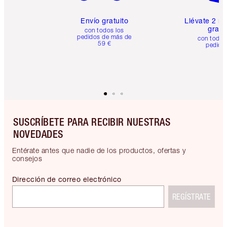
Envío gratuito
Llévate 2 m
gratis
con todos los
pedidos de más de
con todos
59 €
pedido
SUSCRÍBETE PARA RECIBIR NUESTRAS
NOVEDADES
Entérate antes que nadie de los productos, ofertas y
consejos
Dirección de correo electrónico
REGÍSTRATE