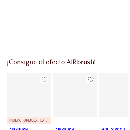
Club de fidelidad Charlotte’s Darlings. Gana
monedas de fidelización cada vez que
compres!
Envío estándar con compras de 59,00 €
Elige 2 muestras gratis al finalizar la compra
¡Consigue el efecto AIRbrush!
¡NUEVA FÓRMULA FLAWLESS!
AIRBRUSH
AIRBRUSH
HOLLYWOOD