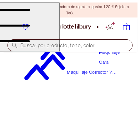
Consigue una brocha bronceadora de regalo al gastar 120 € Sujeto a
TyC.
Buscar por producto, tono, color
Maquillaje
Cara
AIRBRUSH FLAWLESS BLUR CONCEALER
Maquillaje Corrector Y
2 FAIR
Correctores De Color
38,00 €
(
45,78 €
/
10
g
)