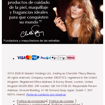
2013-2026 © Islestarr Holdings Ltd., trading as Charlotte Tilbury Beauty.
All rights reserved. Company number 08037372, registered in the United
Kingdom. Registered Office Address: 8 Surrey Street, London, United
Kingdom WC2R 2ND. VAT number: GB 144 0736 30. Responsible Person
Address: Ormond Building, 31-36 Ormond Quay Upper, Dublin 7, D07
N5YH, Ireland.
Ponte en contacto con nosotros
Política de privacidad
Política de cookies
Términos y condiciones
Políticas corporativas