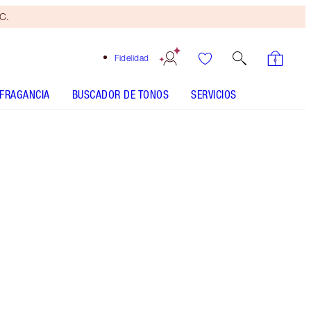
yC.
Fidelidad
FRAGANCIA
BUSCADOR DE TONOS
SERVICIOS
TONO
CLARO
MEDIO
BRONCEADO
OSCURO
SUBTONO
FRÍO
NEUTRO
CÁLIDO