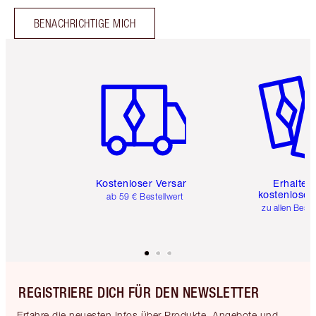
BENACHRICHTIGE MICH
Artikel 1 von 6
Artikel 
Kostenloser Versand
Erhalte 
kostenlose 
ab 59 € Bestellwert
zu allen Best
REGISTRIERE DICH FÜR DEN NEWSLETTER
Erfahre die neuesten Infos über Produkte, Angebote und