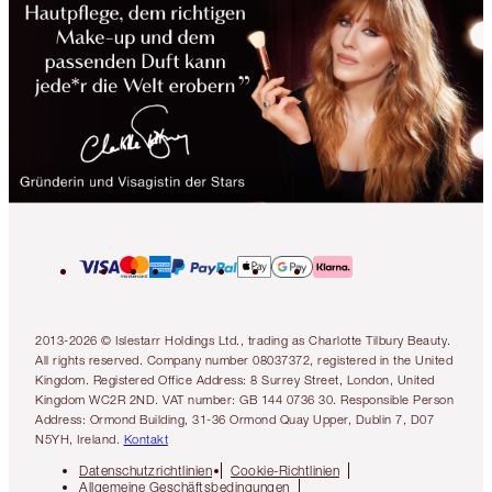
2013-2026 © Islestarr Holdings Ltd., trading as Charlotte Tilbury Beauty.
All rights reserved. Company number 08037372, registered in the United
Kingdom. Registered Office Address: 8 Surrey Street, London, United
Kingdom WC2R 2ND. VAT number: GB 144 0736 30. Responsible Person
Address: Ormond Building, 31-36 Ormond Quay Upper, Dublin 7, D07
N5YH, Ireland.
Kontakt
Datenschutzrichtlinien
Cookie-Richtlinien
Allgemeine Geschäftsbedingungen