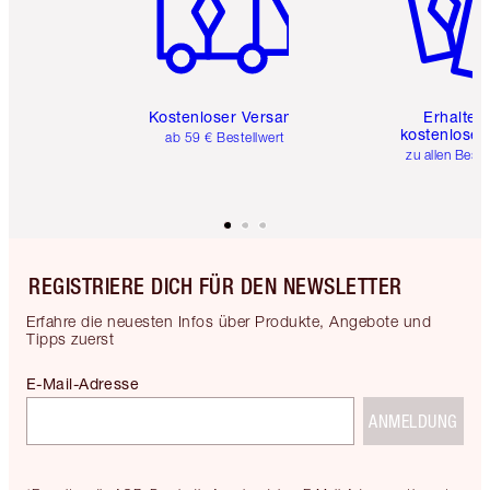
Kostenloser Versand
Erhalte 
kostenlose 
ab 59 € Bestellwert
zu allen Best
REGISTRIERE DICH FÜR DEN NEWSLETTER
Erfahre die neuesten Infos über Produkte, Angebote und
Tipps zuerst
E-Mail-Adresse
ANMELDUNG