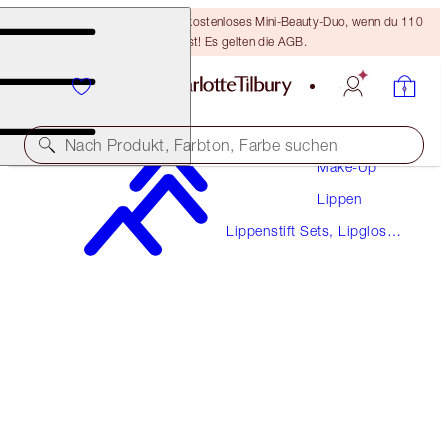
LETZTE CHANCE! Erhalte ein kostenloses Mini-Beauty-Duo, wenn du 110
€ ausgibst! Es gelten die AGB.
Nach Produkt, Farbton, Farbe suchen
Make-Up
Lippen
PILLOW TALK MINI GLOSSY LIPS DUO
Lippenstift Sets, Lipgloss
PILLOW TALK MEDIUM
Sets & Mehr
28,00 €