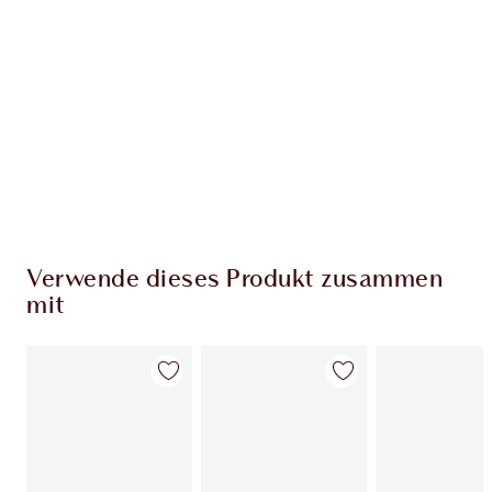
EXKLUSIV-ANGEBOTE BEI CHARLOTTE TILBURY
Charlottes Darlings Treue-Club. Sammle bei
jedem Einkauf Treuetaler!
Kostenloser Standardversand wenn du
59,00 €ausgibst
Wähle zwei kostenlose Proben beim Checkout
aus
Verwende dieses Produkt zusammen
mit