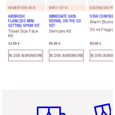
IM WERT VON 46 €!
WERT: 107 €!
AIRBRUSH
IMMEDIATE SKIN
STAR CONFIDE
FLAWLESS MINI
REVIVAL ON THE GO
Warm Blumig
SETTING SPRAY KIT
SET
50 ml Fragra
Travel Size Face
Skincare Kit
Kit
32,00 €
80,00 €
90,00 €
IN DEN WARENKORB
IN DEN WARENKORB
IN DEN WARE
Artikel 1 von 6
Artikel 