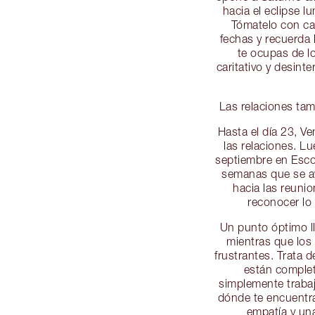
hacia el eclipse l
Tómatelo con cal
fechas y recuerda 
te ocupas de l
caritativo y desin
Las relaciones ta
Hasta el día 23, V
las relaciones. L
septiembre en Escor
semanas que se av
hacia las reuni
reconocer lo 
Un punto óptimo ll
mientras que los 
frustrantes. Trata 
están comple
simplemente trabaj
dónde te encuentra
empatía y una