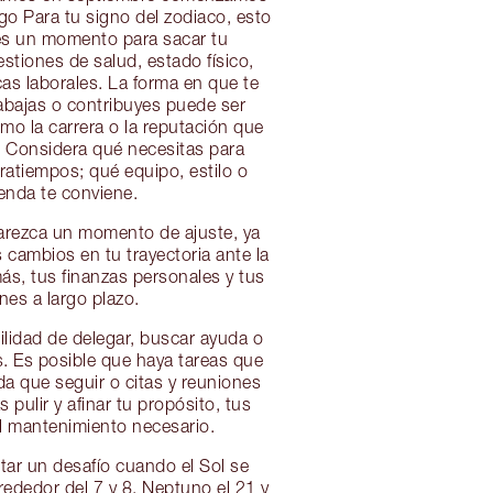
go Para tu signo del zodiaco, esto
 es un momento para sacar tu
estiones de salud, estado físico,
cas laborales. La forma en que te
rabajas o contribuyes puede ser
como la carrera o la reputación que
. Considera qué necesitas para
ratiempos; qué equipo, estilo o
enda te conviene.
arezca un momento de ajuste, ya
 cambios en tu trayectoria ante la
ás, tus finanzas personales y tus
nes a largo plazo.
ilidad de delegar, buscar ayuda o
s. Es posible que haya tareas que
da que seguir o citas y reuniones
 pulir y afinar tu propósito, tus
el mantenimiento necesario.
ltar un desafío cuando el Sol se
rededor del 7 y 8, Neptuno el 21 y