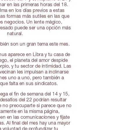
unar en las primeras horas del 18.
ma en los días previos a estas
las formas más sutiles en las que
os negocios. Un lente mágico,
teresado puede ser una opción más
natural.
mbién son un gran tema este mes.
enus aparece en Libra y tu casa de
uego, el planeta del amor despide
pio, y tu sector de intimidad. Las
ecinan les impulsan a inclinarse
ones uno a uno, pero también a
que falta en sus sindicatos.
ega el fin de semana del 14 y 15,
desafíos del 22 podrían resultar
de no preocuparte si parece que no
tamente en la misma página,
en en las comunicaciones y fíjate
s. Al final del mes hay una mayor
 voluntad de profundizar tu