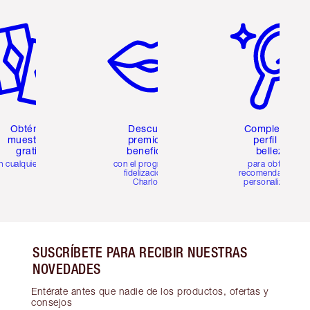
tículo 2 de 6
Artículo 3 de 6
Artículo 4 de 6
Obtén 2
Descubre
Completa tu
muestras
premios y
perfil de
gratis
beneficios
belleza
n cualquier pedido
con el programa de
para obtener
fidelización de
recomendaciones
Charlotte
personalizadas
SUSCRÍBETE PARA RECIBIR NUESTRAS
NOVEDADES
Entérate antes que nadie de los productos, ofertas y
consejos