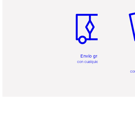
Artículo 1 de 6
Ar
Envío gratuito
con cualquier pedido
co