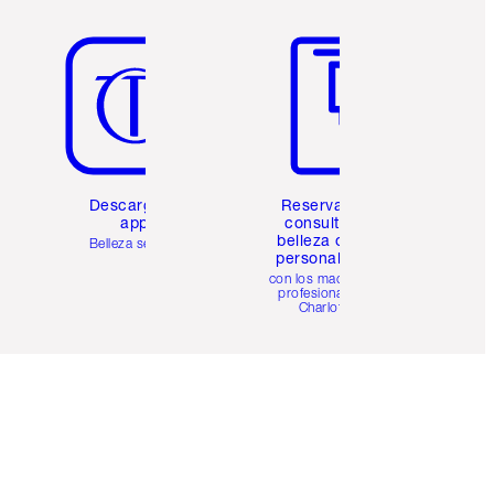
Artículo 5 de 6
Artículo 6 de 6
Descarga la
Reserva una
app
consulta de
belleza online
Belleza sencilla
personalizada
con los maquillistas
profesionales de
Charlotte.