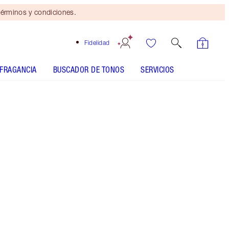
érminos y condiciones.
Fidelidad
FRAGANCIA
BUSCADOR DE TONOS
SERVICIOS
BEAUTIFUL SKIN RADIANT CONCEALER - Seleccionar
tono
BEAUTIFUL SKIN FOUNDATION - Seleccionar tono