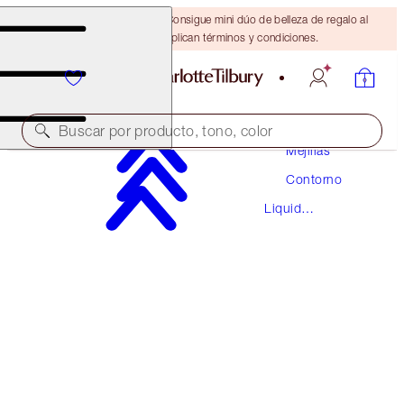
¡ÚLTIMA OPORTUNIDAD! Consigue mini dúo de belleza de regalo al
gastar $110 Se aplican términos y condiciones.
Maquillaje
Buscar por producto, tono, color
Mejillas
Contorno
AHORRA UN 10 %
Liquid
THE HOLLYWOOD CONTOUR DUO
Contouring
MAGICAL SAVINGS
$88.00
$79.20