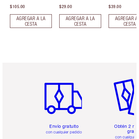
$105.00
$29.00
$39.00
AGREGAR A LA
AGREGAR A LA
AGREGAR A
CESTA
CESTA
CESTA
Artículo 1 de 6
Artículo
Envío gratuito
Obtén 2 mu
gratis
con cualquier pedido
con cualquier