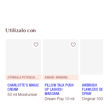
Entrega estándar gratuita al gastar $50
Escoge 2 muestras gratis al momento de pagar
Utilízalo con
¡FÓRMULA POTENCIADA!
AWARD-WINNING
CHARLOTTE'S MAGIC
PILLOW TALK PUSH
AIRBRUSH
CREAM
UP LASHES!
FLAWLESS SET
MASCARA
SPRAY
50 ml Moisturiser
Dream Pop 10 ml
Original 100 