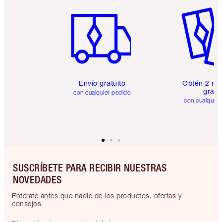
Artículo 1 de 6
Artículo
Envío gratuito
Obtén 2 mu
gratis
con cualquier pedido
con cualquier
SUSCRÍBETE PARA RECIBIR NUESTRAS
NOVEDADES
Entérate antes que nadie de los productos, ofertas y
consejos