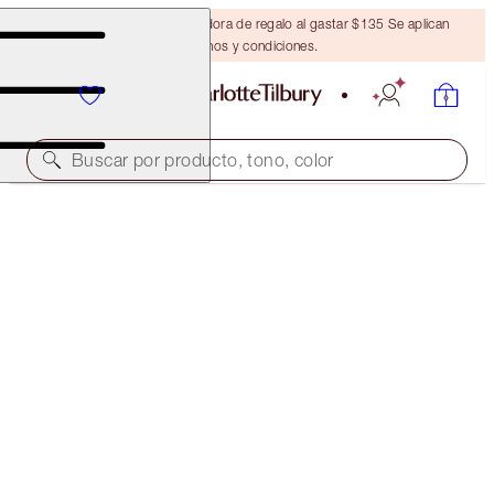
Obtén una brocha bronceadora de regalo al gastar $135 Se aplican
términos y condiciones.
Buscar por producto, tono, color
AIRBRUSH FLAWLESS FOUNDATION
3 WARM
$52.00
(
$17.33
/
10
ml
)