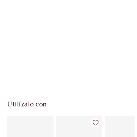
Gana 52 monedas de fidelización
Más información
EXCLUSIVOS DE CHARLOTTE TILBURY
Club de fidelidad Charlotte’s Darlings. Gana
monedas de fidelización cada vez que
compres!
Entrega estándar gratuita al gastar $50
Escoge 2 muestras gratis al momento de pagar
Utilízalo con