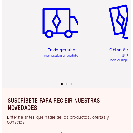
Artículo 1 de 6
Artículo
Envío gratuito
Obtén 2 mu
gratis
con cualquier pedido
con cualquier
SUSCRÍBETE PARA RECIBIR NUESTRAS
NOVEDADES
Entérate antes que nadie de los productos, ofertas y
consejos