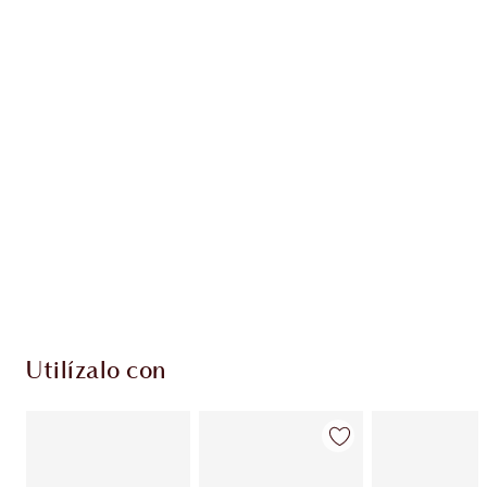
Gana 52 monedas de fidelización
Más información
EXCLUSIVOS DE CHARLOTTE TILBURY
Club de fidelidad Charlotte’s Darlings. Gana
monedas de fidelización cada vez que
compres!
Entrega estándar gratuita al gastar $50
Escoge 2 muestras gratis al momento de pagar
Utilízalo con