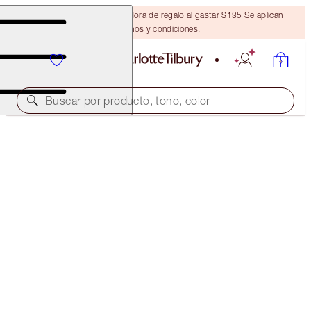
Obtén una brocha bronceadora de regalo al gastar $135 Se aplican
términos y condiciones.
Buscar por producto, tono, color
AIRBRUSH FLAWLESS FOUNDATION
14 COOL
$52.00
(
$17.33
/
10
ml
)