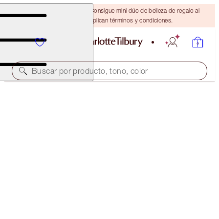
¡ÚLTIMA OPORTUNIDAD! Consigue mini dúo de belleza de regalo al
gastar $110 Se aplican términos y condiciones.
Buscar por producto, tono, color
AIRBRUSH FLAWLESS FOUNDATION
15 NEUTRAL
$52.00
(
$17.33
/
10
ml
)