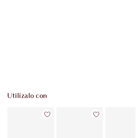
EXCLUSIVOS DE CHARLOTTE TILBURY
Club de fidelidad Charlotte’s Darlings. Gana
monedas de fidelización cada vez que
compres!
Entrega estándar gratuita al gastar $50
Escoge 2 muestras gratis al momento de pagar
Utilízalo con