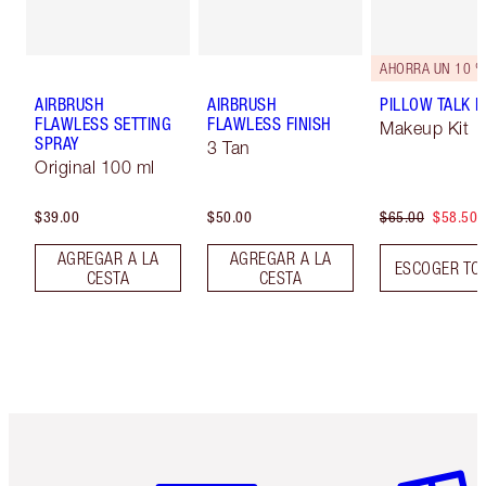
AHORRA UN 10 %
AIRBRUSH
AIRBRUSH
PILLOW TALK LI
FLAWLESS SETTING
FLAWLESS FINISH
Makeup Kit
SPRAY
3 Tan
Original 100 ml
$39.00
$50.00
$65.00
$58.50
AGREGAR A LA
AGREGAR A LA
ESCOGER TO
CESTA
CESTA
Artículo 1 de 6
Artículo