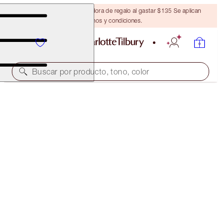
Obtén una brocha bronceadora de regalo al gastar $135 Se aplican
términos y condiciones.
Buscar por producto, tono, color
AIRBRUSH FLAWLESS FOUNDATION
10 COOL
$52.00
(
$17.33
/
10
ml
)