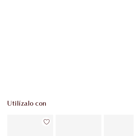
Gana 52 monedas de fidelización
Más información
EXCLUSIVOS DE CHARLOTTE TILBURY
Club de fidelidad Charlotte’s Darlings. Gana
monedas de fidelización cada vez que
compres!
Entrega estándar gratuita al gastar $50
Escoge 2 muestras gratis al momento de pagar
Utilízalo con