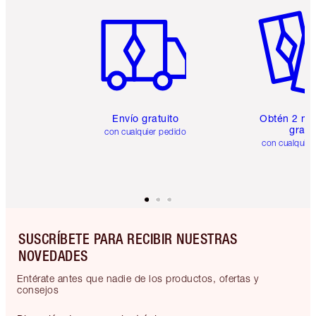
Artículo 1 de 6
Artículo
Envío gratuito
Obtén 2 mu
gratis
con cualquier pedido
con cualquier
SUSCRÍBETE PARA RECIBIR NUESTRAS
NOVEDADES
Entérate antes que nadie de los productos, ofertas y
consejos