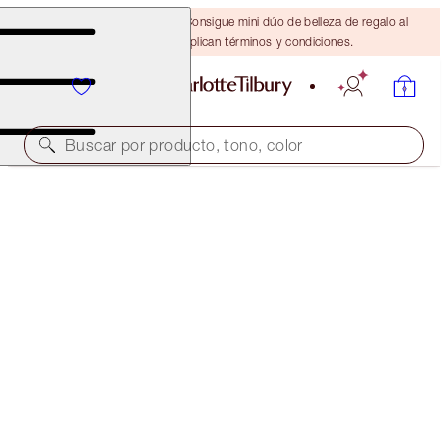
¡ÚLTIMA OPORTUNIDAD! Consigue mini dúo de belleza de regalo al
gastar $110 Se aplican términos y condiciones.
Buscar por producto, tono, color
AIRBRUSH FLAWLESS FOUNDATION
11 NEUTRAL
$52.00
(
$17.33
/
10
ml
)