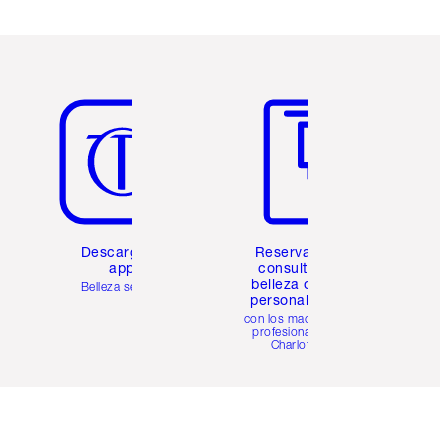
Artículo 5 de 6
Artículo 6 de 6
Descarga la
Reserva una
app
consulta de
belleza online
Belleza sencilla
personalizada
con los maquillistas
profesionales de
Charlotte.