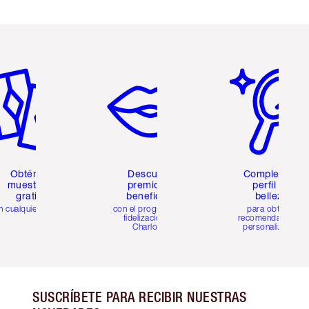
tículo 2 de 6
Artículo 3 de 6
Artículo 4 de 6
Obtén 2
Descubre
Completa tu
muestras
premios y
perfil de
gratis
beneficios
belleza
n cualquier pedido
con el programa de
para obtener
fidelización de
recomendaciones
Charlotte
personalizadas
SUSCRÍBETE PARA RECIBIR NUESTRAS