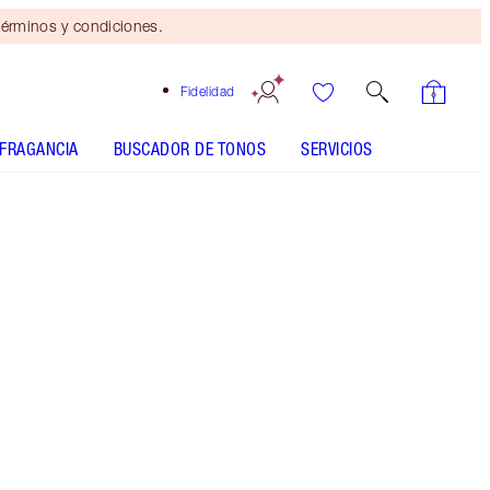
érminos y condiciones.
Fidelidad
FRAGANCIA
BUSCADOR DE TONOS
SERVICIOS
2 Neutral - Discontinued
Tono claro con subtonos neutros