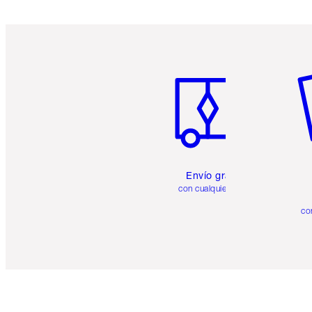
Artículo 1 de 6
Ar
Envío gratuito
con cualquier pedido
co