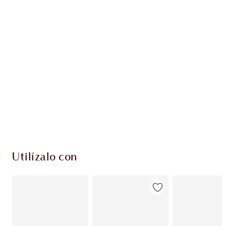
EXCLUSIVOS DE CHARLOTTE TILBURY
Club de fidelidad Charlotte’s Darlings. Gana
monedas de fidelización cada vez que
compres!
Entrega estándar gratuita al gastar $50
Escoge 2 muestras gratis al momento de pagar
Utilízalo con