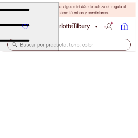
¡ÚLTIMA OPORTUNIDAD! Consigue mini dúo de belleza de regalo al
gastar $110 Se aplican términos y condiciones.
Buscar por producto, tono, color
AIRBRUSH FLAWLESS FOUNDATION
1 NEUTRAL
$52.00
(
$17.33
/
10
ml
)