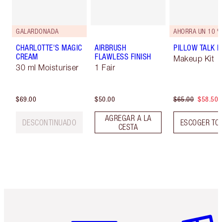
GALARDONADA
AHORRA UN 10 %
CHARLOTTE'S MAGIC
AIRBRUSH
PILLOW TALK LI
CREAM
FLAWLESS FINISH
Makeup Kit
30 ml Moisturiser
1 Fair
$69.00
$50.00
$65.00
$58.50
AGREGAR A LA
DESCONTINUADO
ESCOGER TO
CESTA
Artículo 1 de 6
Artículo