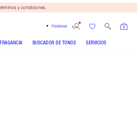
érminos y condiciones.
Fidelidad
FRAGANCIA
BUSCADOR DE TONOS
SERVICIOS
14 Neutral - Discontinued
Tono oscuro con subtonos neutros