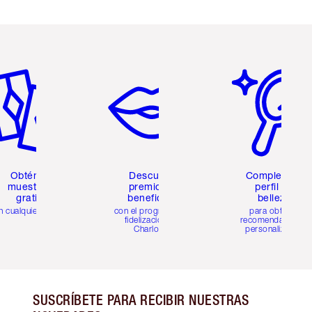
tículo 2 de 6
Artículo 3 de 6
Artículo 4 de 6
Obtén 2
Descubre
Completa tu
muestras
premios y
perfil de
gratis
beneficios
belleza
n cualquier pedido
con el programa de
para obtener
fidelización de
recomendaciones
Charlotte
personalizadas
SUSCRÍBETE PARA RECIBIR NUESTRAS