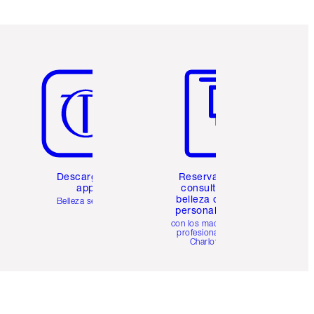
Artículo 5 de 6
Artículo 6 de 6
Descarga la
Reserva una
app
consulta de
belleza online
Belleza sencilla
personalizada
con los maquillistas
profesionales de
Charlotte.