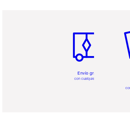
Artículo 1 de 6
Ar
Envío gratuito
con cualquier pedido
co