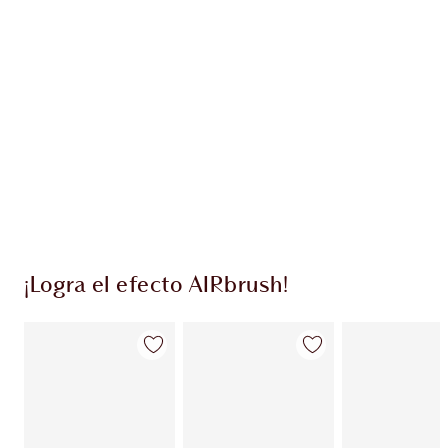
EXCLUSIVOS DE CHARLOTTE TILBURY
Club de fidelidad Charlotte’s Darlings. Gana
monedas de fidelización cada vez que
compres!
Entrega estándar gratuita al gastar $50
Escoge 2 muestras gratis al momento de pagar
¡Logra el efecto AIRbrush!