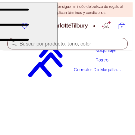
¡ÚLTIMA OPORTUNIDAD! Consigue mini dúo de belleza de regalo al
gastar $110 Se aplican términos y condiciones.
Buscar por producto, tono, color
Maquillaje
Rostro
¡NUEVO!
Corrector De Maquillaje
AIRBRUSH FLAWLESS BLUR CONCEALER
Y Color
6 MEDIUM
$36.00
(
$43.37
/
10
g
)