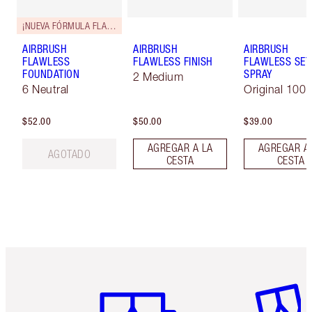
¡NUEVA FÓRMULA FLAWLESS!
AIRBRUSH
AIRBRUSH
AIRBRUSH
FLAWLESS
FLAWLESS FINISH
FLAWLESS SET
FOUNDATION
SPRAY
2 Medium
6 Neutral
Original 100 
$52.00
$50.00
$39.00
AGREGAR A LA
AGREGAR A
AGOTADO
CESTA
CESTA
Artículo 1 de 6
Artículo