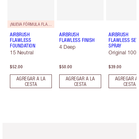
¡NUEVA FÓRMULA FLAWLESS!
AIRBRUSH
AIRBRUSH
AIRBRUSH
FLAWLESS
FLAWLESS FINISH
FLAWLESS SET
FOUNDATION
SPRAY
4 Deep
15 Neutral
Original 100 
$52.00
$50.00
$39.00
AGREGAR A LA
AGREGAR A LA
AGREGAR A
CESTA
CESTA
CESTA
Artículo 1 de 6
Artículo