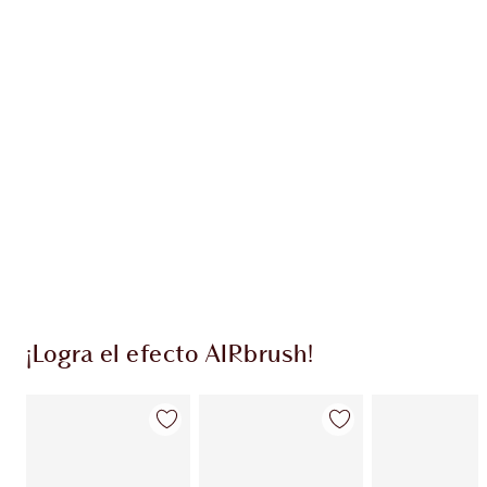
Gana 36 monedas de fidelización
Más información
EXCLUSIVOS DE CHARLOTTE TILBURY
Club de fidelidad Charlotte’s Darlings. Gana
monedas de fidelización cada vez que
compres!
Entrega estándar gratuita al gastar $50
Escoge 2 muestras gratis al momento de pagar
¡Logra el efecto AIRbrush!