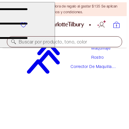
Obtén una brocha bronceadora de regalo al gastar $135 Se aplican
términos y condiciones.
Buscar por producto, tono, color
Maquillaje
Rostro
¡NUEVO!
Corrector De Maquillaje
AIRBRUSH FLAWLESS BLUR CONCEALER
Y Color
15.5 DEEP
$36.00
(
$43.37
/
10
g
)