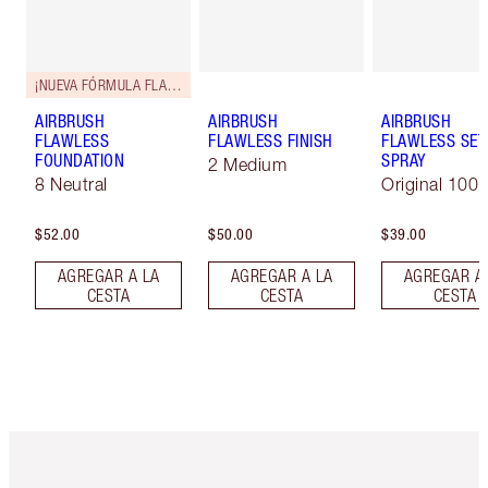
¡NUEVA FÓRMULA FLAWLESS!
AIRBRUSH
AIRBRUSH
AIRBRUSH
FLAWLESS
FLAWLESS FINISH
FLAWLESS SET
FOUNDATION
SPRAY
2 Medium
8 Neutral
Original 100 
$52.00
$50.00
$39.00
AGREGAR A LA
AGREGAR A LA
AGREGAR A
CESTA
CESTA
CESTA
Artículo 1 de 6
Artículo