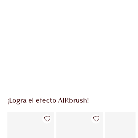
Gana 36 monedas de fidelización
Más información
EXCLUSIVOS DE CHARLOTTE TILBURY
Club de fidelidad Charlotte’s Darlings. Gana
monedas de fidelización cada vez que
compres!
Entrega estándar gratuita al gastar $50
Escoge 2 muestras gratis al momento de pagar
¡Logra el efecto AIRbrush!