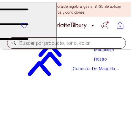
Obtén una brocha bronceadora de regalo al gastar $135 Se aplican
términos y condiciones.
Buscar por producto, tono, color
Maquillaje
Rostro
¡NUEVO!
Corrector De Maquillaje
AIRBRUSH FLAWLESS BLUR CONCEALER
Y Color
8.5 MEDIUM-TAN
$36.00
(
$43.37
/
10
g
)