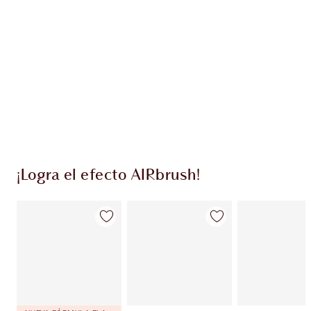
EXCLUSIVOS DE CHARLOTTE TILBURY
Club de fidelidad Charlotte’s Darlings. Gana
monedas de fidelización cada vez que
compres!
Entrega estándar gratuita al gastar $50
Escoge 2 muestras gratis al momento de pagar
¡Logra el efecto AIRbrush!