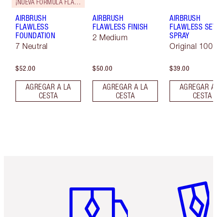
¡NUEVA FÓRMULA FLAWLESS!
AIRBRUSH
AIRBRUSH
AIRBRUSH
FLAWLESS
FLAWLESS FINISH
FLAWLESS SET
FOUNDATION
SPRAY
2 Medium
7 Neutral
Original 100 
$52.00
$50.00
$39.00
AGREGAR A LA
AGREGAR A LA
AGREGAR A
CESTA
CESTA
CESTA
Artículo 1 de 6
Artículo