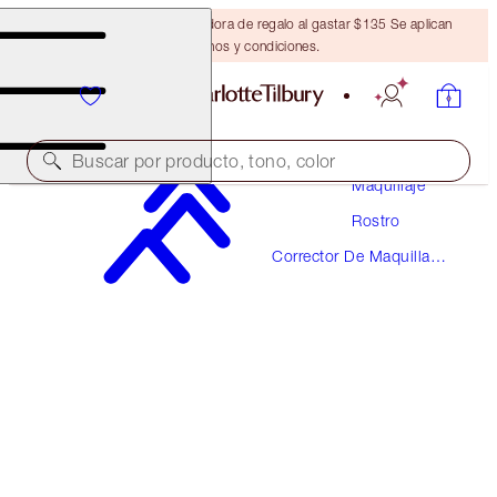
Obtén una brocha bronceadora de regalo al gastar $135 Se aplican
términos y condiciones.
Buscar por producto, tono, color
Maquillaje
Rostro
AIRBRUSH FLAWLESS BLUR CONCEALER
Corrector De Maquillaje
7.5 MEDIUM
Y Color
$36.00
(
$43.37
/
10
g
)