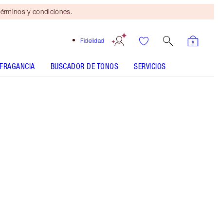
érminos y condiciones.
Fidelidad
FRAGANCIA
BUSCADOR DE TONOS
SERVICIOS
TONO
CLARO
MEDIO
BRONCEADO
OSCURO
SUBTONO
FRÍO
NEUTRO
CÁLIDO