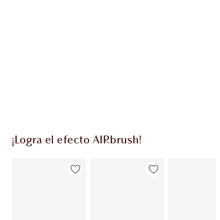
EXCLUSIVOS DE CHARLOTTE TILBURY
Club de fidelidad Charlotte’s Darlings. Gana
monedas de fidelización cada vez que
compres!
Entrega estándar gratuita al gastar $50
Escoge 2 muestras gratis al momento de pagar
¡Logra el efecto AIRbrush!