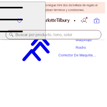
¡ÚLTIMA OPORTUNIDAD! Consigue mini dúo de belleza de regalo al
gastar $110 Se aplican términos y condiciones.
Buscar por producto, tono, color
Maquillaje
Rostro
¡NUEVO!
Corrector De Maquillaje
AIRBRUSH FLAWLESS BLUR CONCEALER
Y Color
10.5 TAN
$36.00
(
$43.37
/
10
g
)