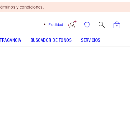
érminos y condiciones.
Fidelidad
FRAGANCIA
BUSCADOR DE TONOS
SERVICIOS
TONO
CLARO
MEDIO
BRONCEADO
OSCURO
SUBTONO
FRÍO
NEUTRO
CÁLIDO